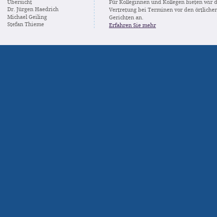
Übersicht
Für Kolleginnen und Kollegen bieten wir 
Dr. Jürgen Haedrich
Vertretung bei Terminen vor den örtliche
Michael Geiling
Gerichten an.
Stefan Thieme
Erfahren Sie mehr