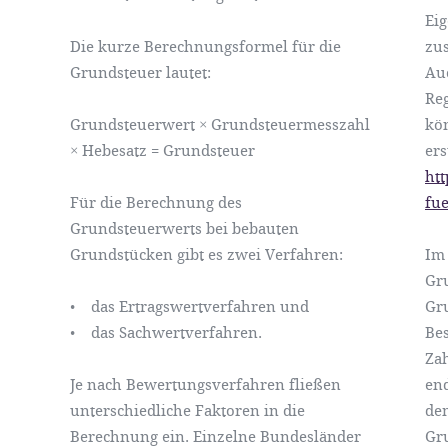
Ei
Die kurze Berechnungsformel für die
zus
Grundsteuer lautet:
Au
Reg
Grundsteuerwert × Grundsteuermesszahl
kön
× Hebesatz = Grundsteuer
ers
ht
Für die Berechnung des
fue
Grundsteuerwerts bei bebauten
Grundstücken gibt es zwei Verfahren:
Im 
Gr
• das Ertragswertverfahren und
Gr
• das Sachwertverfahren.
Bes
Za
Je nach Bewertungsverfahren fließen
end
unterschiedliche Faktoren in die
de
Berechnung ein. Einzelne Bundesländer
Gr