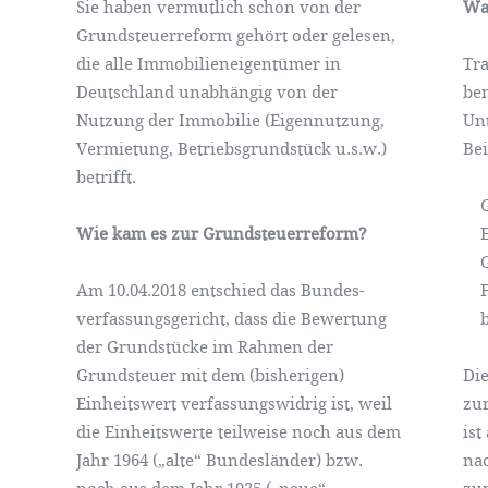
Sie haben vermutlich schon von der
Wa
Grundsteuerreform gehört oder gelesen,
die alle Immobilieneigentümer in
Tra
Deutschland unabhängig von der
be
Nutzung der Immobilie (Eigennutzung,
Un
Vermietung, Betriebsgrundstück u.s.w.)
Bei
betrifft.
Ge
Wie kam es zur Grundsteuerreform?
Ei
Gr
Am 10.04.2018 entschied das Bundes-
Fl
verfassungsgericht, dass die Bewertung
bi
der Grundstücke im Rahmen der
Grundsteuer mit dem (bisherigen)
Die
Einheitswert verfassungswidrig ist, weil
zur
die Einheitswerte teilweise noch aus dem
ist
Jahr 1964 („alte“ Bundesländer) bzw.
nac