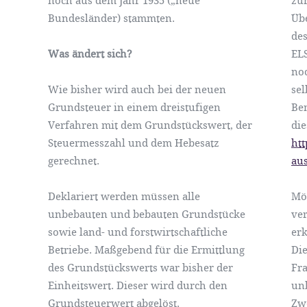
noch aus dem Jahr 1935 („neue“
zur
Bundesländer) stammten.
Übe
de
Was ändert sich?
EL
noc
Wie bisher wird auch bei der neuen
sel
Grundsteuer in einem dreistufigen
Be
Verfahren mit dem Grundstückswert, der
die
Steuermesszahl und dem Hebesatz
htt
gerechnet.
au
Deklariert werden müssen alle
Mög
unbebauten und bebauten Grundstücke
ver
sowie land- und forstwirtschaftliche
er
Betriebe. Maßgebend für die Ermittlung
Die
des Grundstückswerts war bisher der
Fra
Einheitswert. Dieser wird durch den
unb
Grundsteuerwert abgelöst.
Zw