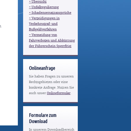
+ Übersicht
+ Unfallregulierung
+ Schadensersatzansprüche
+ Verteidigungen in
Verkehrsstraf- und
n
Bußgeldverfahren
+ Vermeidung von
Fahrverboten und Abkürzung
der Führerschein Sperrfrist
Onlineanfrage
Sie haben Fragen zu unseren
Rechtsgebieten oder eine
konkrete Anfrage. Nutzen Sie
auch unser
Onlineformular
.
Formulare zum
Download
In unserem Downloadbereich