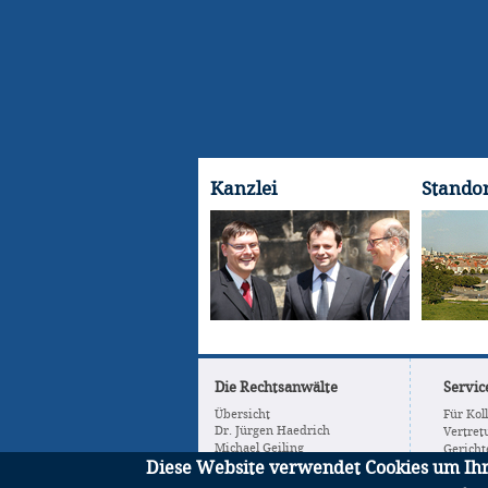
Kanzlei
Standor
Die Rechtsanwälte
Servic
Übersicht
Für Kol
Dr. Jürgen Haedrich
Vertret
Michael Geiling
Gericht
Stefan Thieme
Diese Website verwendet Cookies um Ih
Erfahre