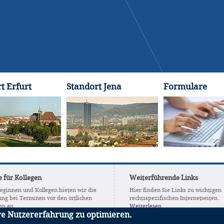
t Erfurt
Standort Jena
Formulare
e für Kollegen
Weiterführende Links
leginnen und Kollegen bieten wir die
Hier finden Sie Links zu wichtigen
ung bei Terminen vor den örtlichen
rechtsspezifischen Internetseiten.
en an.
Weiterlesen
re Nutzererfahrung zu optimieren.
n Sie mehr