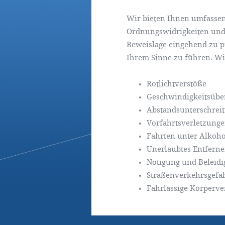
Wir bieten Ihnen umfassen
Ordnungswidrigkeiten und i
Beweislage eingehend zu p
Ihrem Sinne zu führen. Wir
Rotlichtverstöße
Geschwindigkeitsübe
Abstandsunterschrei
Vorfahrtsverletzung
Fahrten unter Alkoho
Unerlaubtes Entferne
Nötigung und Beleid
Straßenverkehrsgefä
Fahrlässige Körperve